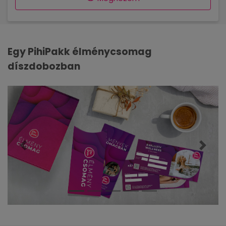
Egy PihiPakk élménycsomag
díszdobozban
Előző
Követ