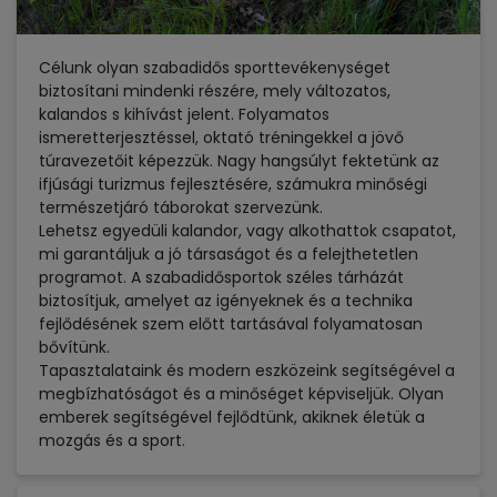
Célunk olyan szabadidős sporttevékenységet
biztosítani mindenki részére, mely változatos,
kalandos s kihívást jelent. Folyamatos
ismeretterjesztéssel, oktató tréningekkel a jövő
túravezetőit képezzük. Nagy hangsúlyt fektetünk az
ifjúsági turizmus fejlesztésére, számukra minőségi
természetjáró táborokat szervezünk.
Lehetsz egyedüli kalandor, vagy alkothattok csapatot,
mi garantáljuk a jó társaságot és a felejthetetlen
programot. A szabadidősportok széles tárházát
biztosítjuk, amelyet az igényeknek és a technika
fejlődésének szem előtt tartásával folyamatosan
bővítünk.
Tapasztalataink és modern eszközeink segítségével a
megbízhatóságot és a minőséget képviseljük. Olyan
emberek segítségével fejlődtünk, akiknek életük a
mozgás és a sport.