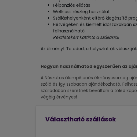
Félpanziós ellátás
Wellness részleg használat
Szálláshelyenként eltérő kiegészítő pr
Hétvégéken és kiemelt időszakokban szá
felhasználható.
Részletekért kattints a szállásra!
Az élményt Te adod, a helyszínt ők választják
Hogyan használhatod egyszerűen az aj
A Nászutas álompihenés élménycsomag ajándé
szóló és így szabadon ajándékozható. Felhas
szállodában szeretnék beváltani a tőled kapo
végéig érvényes!
Választható szállások