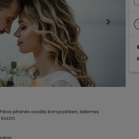
Következő
t! Páros pihenés csodás környezetben, kellemes
 között.
apokon