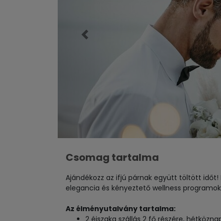
Előző
Csomag tartalma
Ajándékozz az ifjú párnak együtt töltött idő
elegancia és kényeztető wellness programok
Az élményutalvány tartalma:
2 éjszaka szállás 2 fő részére, hétközn