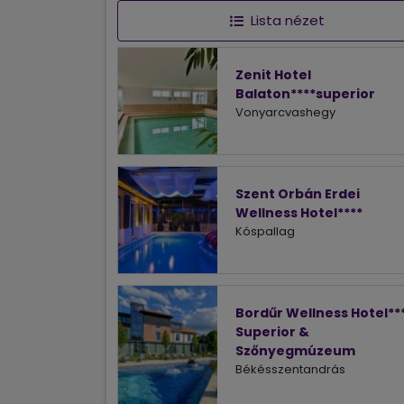
Lista nézet
Zenit Hotel
Balaton****superior
Vonyarcvashegy
Szent Orbán Erdei
Wellness Hotel****
Kóspallag
Bordűr Wellness Hotel**
Superior &
Szőnyegmúzeum
Békésszentandrás