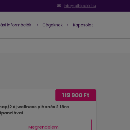
info@pihipakk.hu
ítási információk
•
Cégeknek
•
Kapcsolat
119 900 Ft
nap/2 éj wellness pihenés 2 főre
lpanzióval
Megrendelem