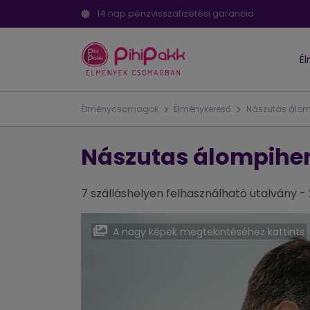
14 nap pénzvisszafizetési garancia
É
Élménycsomagok
Élménykereső
Nászutas álo
Nászutas álompih
7 szálláshelyen felhasználható utalvány -
A nagy képek megtekintéséhez kattints