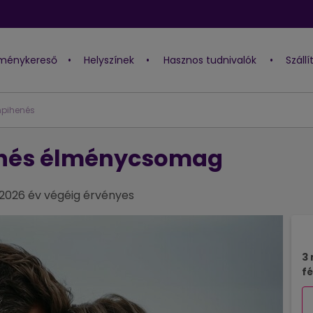
lménykereső
•
Helyszínek
•
Hasznos tudnivalók
•
Száll
mpihenés
enés élménycsomag
 2026 év végéig érvényes
3 
fé