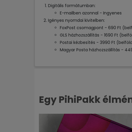
Digitális formátumban:
E-mailben azonnal - Ingyenes
Igényes nyomdai kivitelben:
FoxPost csomagpont - 690 Ft (belf
GLS házhozszállítás - 1690 Ft (belfö
Postai kézbesítés - 3990 Ft (belföl
Magyar Posta házhozszállítás - 449
Egy PihiPakk élm