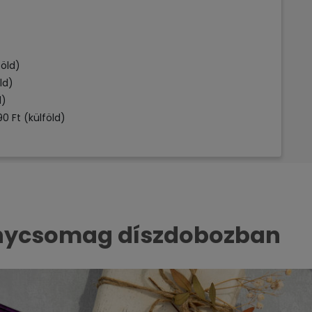
öld)
ld)
d)
0 Ft (külföld)
énycsomag díszdobozban