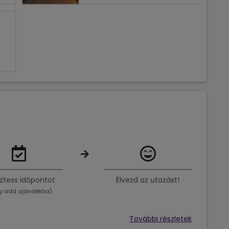
ztess időpontot
Élvezd az utazást!
y add ajándékba)
További részletek