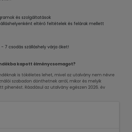
ogramok és szolgáltatások
lláshelyenként eltérő feltételek és felárak mellett
 - 7 csodás szálláshely várja őket!
ándékba kapott élménycsomagot?
knak is tökéletes lehet, mivel az utalvány nem névre
ználói szabadon dönthetnek arról, mikor és melyik
tt pihenést. Ráadásul az utalvány egészen 2026. év