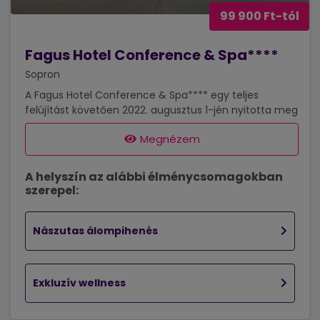
99 900 Ft-tól
Fagus Hotel Conference & Spa****
Sopron
A Fagus Hotel Conference & Spa**** egy teljes
felújítást követően 2022. augusztus 1-jén nyitotta meg
újra kapuit kedves Vendégei előtt Sopronban, a
Megnézem
Lővérek lágy ölelésében. A városban egyedülálló és
exkluzív megjelenésű Spa világgal, elegáns és modern
szobákkal, teljesen új szaunavilággal és exkluzív
A helyszín az alábbi élménycsomagokban
szaunaattrakciókkal várja a pihenni vágyókat. A
szerepel:
szálloda 144 db modern és elegáns színvilágú szobája
tökéletes kikapcsolódást biztosítanak. „Forest” szobái
és lakosztályai impozáns kilátást biztosítanak az
Nászutas álompihenés
erdőre, hisz a hotel a Lővérek...
Exkluzív wellness