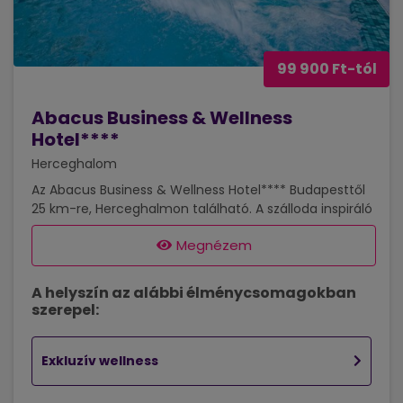
99 900 Ft-tól
Abacus Business & Wellness
Hotel****
Herceghalom
Az Abacus Business & Wellness Hotel**** Budapesttől
25 km-re, Herceghalmon található. A szálloda inspiráló
légköre, innovatív környezete, egyedülálló
Megnézem
gasztronómiai filozófiája miatt a családi pihenések,
wellnesshétvégék tökéletes helyszínéül szolgál. A
szállodában 128 szoba, illetve emelt szintű lakosztály
A helyszín az alábbi élménycsomagokban
található, első osztályú éttermében elismert
szerepel:
mesterszakácsok várják a kedves vendégeket. Az
1600 m2-es Abacus Spa kialakítását a testi és lelki
megújulás igénye inspirálta. Komplett
Exkluzív wellness
életmódprogramok, vízi és szaunavilág,...