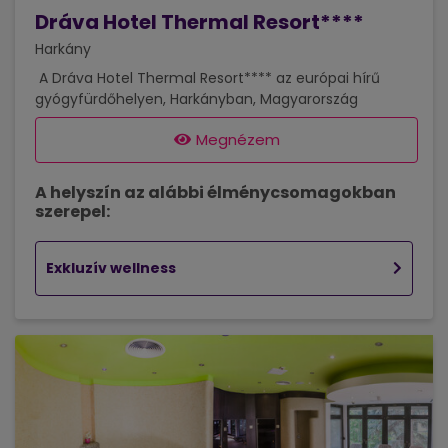
Dráva Hotel Thermal Resort****
Harkány
A Dráva Hotel Thermal Resort**** az európai hírű
gyógyfürdőhelyen, Harkányban, Magyarország
délnyugati részén, mindössze 20 percnyi autóútra
Megnézem
fekszik Pécstől (25 km) és 3 órányi autóútra
Budapesttől (220 km). Szállodánkban 88 komfortos,
légkondicionált szoba található A szálloda szobáit
A helyszín az alábbi élménycsomagokban
harmónia, visszafogott elegancia jellemzi. A
szerepel:
háromemeletes hotelben az egy- és kétágyas szobák
mellett lakosztályok, családi szobák és
mozgáskorlátozottak részére szolgáló szobák is
Exkluzív wellness
találhatók. A négycsillagos szálloda a gyógyfürdő
közvetlen...