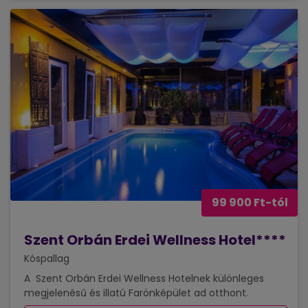
99 900 Ft-tól
Szent Orbán Erdei Wellness Hotel****
Kóspallag
A Szent Orbán Erdei Wellness Hotelnek különleges
megjelenésű és illatú Farönképület ad otthont.
Budapesttől 70 km-re, a Börzsöny szívében, a Duna-