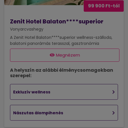
99 900 Ft-tól
Zenit Hotel Balaton****superior
Vonyarcvashegy
A Zenit Hotel Balaton****superior wellness-szálloda,
balatoni panorámás terasszal, gasztronómia
élményeket kínáló Zenit Balaton éttermével, interaktív
Megnézem
borászati kiállítótermével Hévíz és Keszthely, valamint
a Balaton part közelében várja vendégeit. A hotel
környezete ideális gyermekes családok számára. A
A helyszín az alábbi élménycsomagokban
legkisebbeket játszótér, kültéri játékok, a szálloda
szerepel:
épületében pedig beltéri játszószoba várja.
Szállodánkban a rossz idő sem akadálya az élményteli
pihenésnek. Feszített víztükrű medence
Exkluzív wellness
pihenőágyakkal, bel- és kültéri jacuzzi, infraszauna,...
Nászutas álompihenés