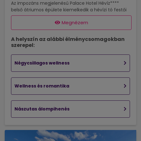
Az impozáns megjelenésű Palace Hotel Hévíz****
belső átriumos épülete kiemelkedik a hévízi tó festői
szépségű környezetéből, amely leginkább varázslatos,
Megnézem
gyógyító erejű termálvizéről híres. Hévíz
sétálóutcájában, a tófürdőtől mindössze 200 méterre
található szálloda elegáns környezetben 165 igényesen
A helyszín az alábbi élménycsomagokban
berendezett, tágas, nemdohányzó szobával, illetve
szerepel:
apartmannal várja a kikapcsolódásra és felfrissülésre
vágyó vendégeket. A 28-30 m2 alapterületű tágas
szobák, kényelmes francia ággyal vannak berendezve.
Négycsillagos wellness
Minden szoba pótágyazható (+1 gyermek vagy...
Wellness és romantika
Nászutas álompihenés