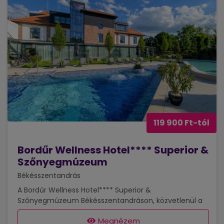
119 900 Ft-tól
Bordűr Wellness Hotel**** Superior &
Szőnyegmúzeum
Békésszentandrás
A Bordűr Wellness Hotel**** Superior &
Szőnyegmúzeum Békésszentandráson, közvetlenül a
lenyűgöző Holt-Körös partján található, ahol a
Megnézem
természeti adottságok és az épített, modern stílusú