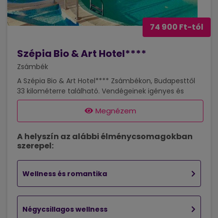
74 900 Ft-tól
Szépia Bio & Art Hotel****
Zsámbék
A Szépia Bio & Art Hotel**** Zsámbékon, Budapesttől
33 kilométerre található. Vendégeinek igényes és
művészi környezetet, egyedi berendezésű szobákat,
Megnézem
wellnessrészleget, sportolási lehetőségeket kínál. A
négycsillagos szállodának 18 standard, 14 standard
plus, 4 bio comfort, egy superior és egy
A helyszín az alábbi élménycsomagokban
mozgáskorlátozott vendégek számára kialakított
szerepel:
szobája van. A szobák mindegyikét a modern dizájn
követelményeinek és kényelmi szempontjainak
megfelelően alakítottuk ki, egyszerű, letisztult stílussal
Wellness és romantika
és meleg, barátságos színvilággal, a szálloda...
Négycsillagos wellness