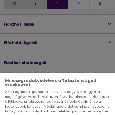
«
‹
›
»
1
Hasznos linkek
Elérhetőségeink
Fizetési lehetőségek:
Minőségi adatvédelem, a Te biztonságod
érdekében!
Az “Elfogadom” gombra kattintva beleegyezel, hogy sütik
segítségével neked szóló, személyes tartalmakat biztosítsunk
Aktív igénybe vevők átlagos havi száma a 2025. július 1. és
a Pihipakk.hu felületein, hogy a szállásfoglalás élménye a
2025. december 31. közötti időszakra vonatkozóan: 149 184
legteljesebb lehessen. Védjük adataidat és minden esetben a
DSA Éves átláthatósági jelentés 2025. február 17. – 2025.
hatályos jogszabályoknak megfelelően járunk el. Amennyiben
december 31. [
Letöltés
]