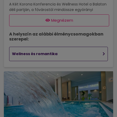
A Két Korona Konferencia és Wellness Hotel a Balaton
déli partján, a fővárostól mindössze egyórányi
autóútra található. A családias szálloda egész évben
Megnézem
korlátlan wellnesslehetőségekkel, kulináris élvezetekkel
és szabadidős programok végeláthatatlan sorával
garantálja a felhőtlen kikapcsolódást vendégei
A helyszín az alábbi élménycsomagokban
számára. A 77 szobás szálloda 2008. október közepén
szerepel:
új szárnyában nyitotta meg „Nyugalom Szigete”
wellnessközpontját, mely a test és a lélek együttes
harmóniájának megteremtésére törekszik.
Wellness és romantika
Élménymedence sodrófolyosóval, nyakzuhanyokkal,...