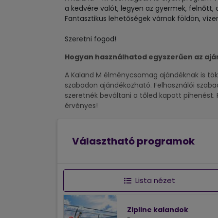
a kedvére valót, legyen az gyermek, felnőtt, 
Fantasztikus lehetőségek várnak földön, víze
Szeretni fogod!
Hogyan használhatod egyszerűen az aj
A Kaland M élménycsomag ajándéknak is tökél
szabadon ajándékozható. Felhasználói szaba
szeretnék beváltani a tőled kapott pihenést.
érvényes!
Választható programok
Lista nézet
Zipline kalandok