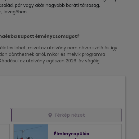
család, pár vagy akár nagyobb baráti társaság.
n, levegőben.
ándékba kapott élménycsomagot?
etes lehet, mivel az utalvány nem névre szóló és így
don dönthetnek arról, mikor és melyik programra
 Ráadásul az utalvány egészen 2026. év végéig
Térkép nézet
Élményrepülés