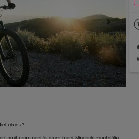
Következő
ket akarsz?
n, amit öröm adni és öröm kapni. Mindenki megtalálja