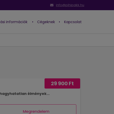
info@pihipakk.hu
ítási információk
•
Cégeknek
•
Kapcsolat
29 900 Ft
ihagyhatatlan élmények...
Megrendelem