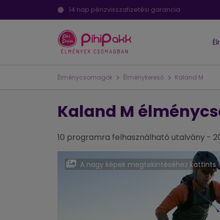
14 nap pénzvisszafizetési garancia
É
Élménycsomagok
Élménykereső
Kaland M
Kaland M élményc
10 programra felhasználható utalvány - 2
A nagy képek megtekintéséhez kattints