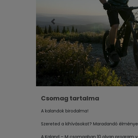
Előző
Csomag tartalma
A kalandok birodalma!
Szereted a kihívásokat? Maradandó élménye
A Kaland – M csomagban 10 olyan program va