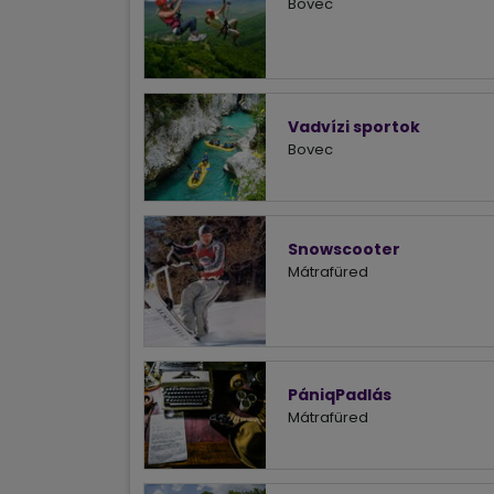
Bovec
Vadvízi sportok
Bovec
Snowscooter
Mátrafüred
PániqPadlás
Mátrafüred