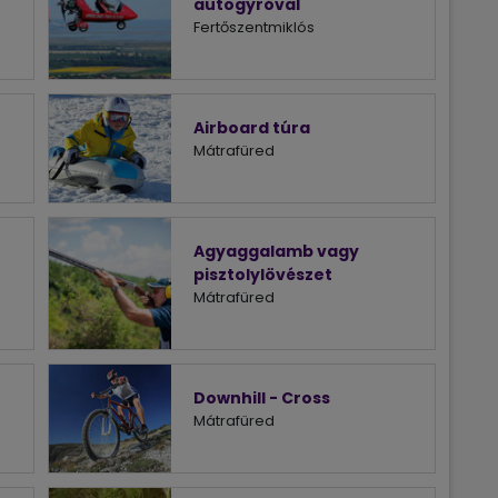
autogyróval
Fertőszentmiklós
Airboard túra
Mátrafüred
Agyaggalamb vagy
pisztolylövészet
Mátrafüred
Downhill - Cross
Mátrafüred