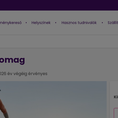
lménykereső
•
Helyszínek
•
Hasznos tudnivalók
•
Száll
somag
026 év végéig érvényes
K