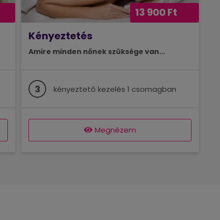
13 900 Ft
Kényeztetés
Amire minden nőnek szüksége van...
3
kényeztető kezelés 1 csomagban
Megnézem