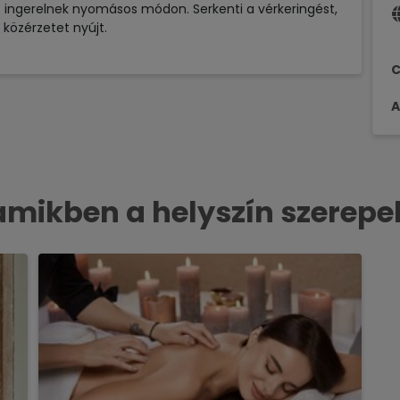
 ingerelnek nyomásos módon. Serkenti a vérkeringést,
 közérzetet nyújt.
C
A
ikben a helyszín szerepe