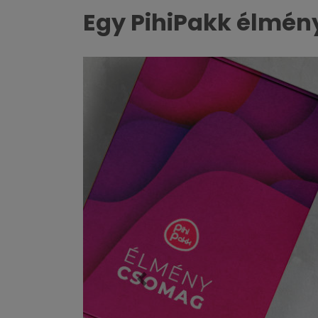
Egy PihiPakk élmé
Előző