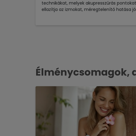
technikákat, melyek akupresszúrás pontokat
ellazítja az izmokat, méregtelenítő hatása jó
Élménycsomagok, am