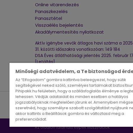
Online vitarendezés
Panaszkezelés
Panasztétel
Visszaélés bejelentés
Akadálymentesítés nyilatkozat
Aktív igénybe vevők átlagos havi száma a 2025. 
31. közötti időszakra vonatkozóan: 149 184
DSA Éves átláthatósági jelentés 2025. február 1
[
Letöltés
]
DSA Éves átláthatósági jelentés 2024. február 17.
Minőségi adatvédelem, a Te biztonságod érd
]
Az “Elfogadom” gombra kattintva beleegyezel, hogy sütik
segítségével neked szóló, személyes tartalmakat biztosítsu
Pihipakk.hu felületein, hogy a szállásfoglalás élménye a legt
lehessen. Védjük adataidat és minden esetben a hatályos
jogszabályoknak megfelelően járunk el. Amennyiben mégs
Fizetési lehetőségek:
szeretnéd, hogy személyre szabott szolgáltatást nyújtsunk n
akkor kattints a Beállítások gombra és változtasd meg a
preferenciáidat.
Az oldalon található képek illusztrációk