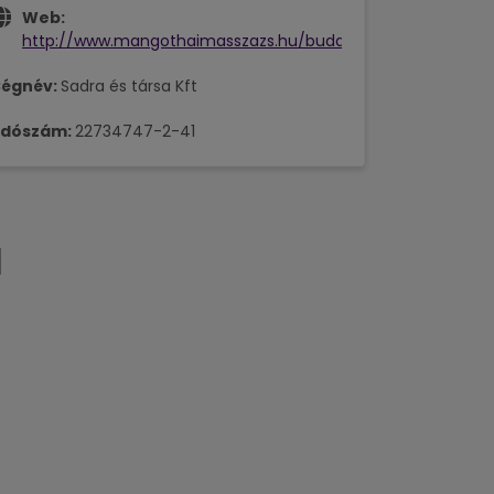
Web:
http://www.mangothaimasszazs.hu/budapest/
égnév:
Sadra és társa Kft
dószám:
22734747-2-41
l