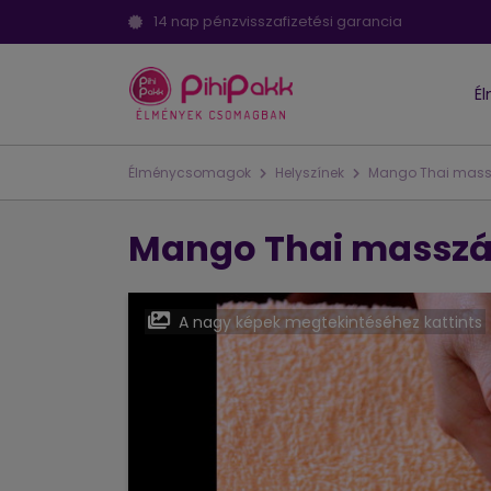
14 nap pénzvisszafizetési garancia
É
Élménycsomagok
Helyszínek
Mango Thai mass
Mango Thai masszá
A nagy képek megtekintéséhez kattints