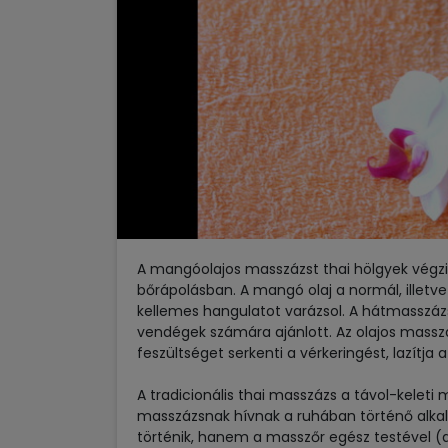
Előző
A mangóolajos masszázst thai hölgyek végzi
bőrápolásban. A mangó olaj a normál, illetve
kellemes hangulatot varázsol. A hátmasszázs
vendégek számára ajánlott. Az olajos masszá
feszültséget serkenti a vérkeringést, lazítja
A tradicionális thai masszázs a távol-keleti
masszázsnak hívnak a ruhában történő alka
történik, hanem a masszőr egész testével (aká