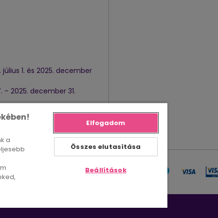
július 1. és 2025. december
7. – 2025. december 31.
 – 2025. február 16. [
Letöltés
ekében!
Elfogadom
nk a
Összes elutasítása
eljesebb
em
Beállítások
eked,