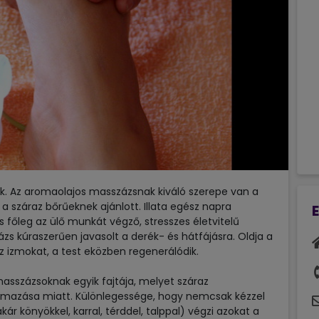
Következő
k. Az aromaolajos masszázsnak kiváló szerepe van a
 a száraz bőrűeknek ajánlott. Illata egész napra
 főleg az ülő munkát végző, stresszes életvitelű
zs kúraszerűen javasolt a derék- és hátfájásra. Oldja a
 az izmokat, a test eközben regenerálódik.
 masszázsoknak egyik fajtája, melyet száraz
lmazása miatt. Különlegessége, hogy nemcsak kézzel
r könyökkel, karral, térddel, talppal) végzi azokat a