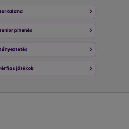
Borkaland
Senior pihenés
Kényeztetés
Férfias játékok