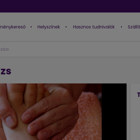
lménykereső
•
Helyszínek
•
Hasznos tudnivalók
•
Száll
zázs
zs