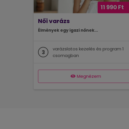
11 990 Ft
Női varázs
Élmények egy igazi nőnek...
varázslatos kezelés és program 1
3
csomagban
Megnézem