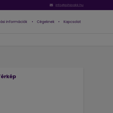
info@pihipakk.hu
ítási információk
•
Cégeknek
•
Kapcsolat
Térkép