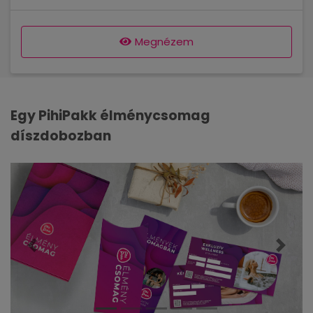
Megnézem
Egy PihiPakk élménycsomag
díszdobozban
Előző
Követ