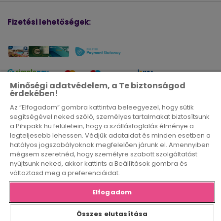
Fizetési lehetőségek:
Minőségi adatvédelem, a Te biztonságod
Aktív igénybe vevők átlagos havi száma a 2025. július 1. és
érdekében!
2025. december 31. közötti időszakra vonatkozóan: 149 184
Az “Elfogadom” gombra kattintva beleegyezel, hogy sütik
DSA Éves átláthatósági jelentés 2025. február 17. – 2025.
segítségével neked szóló, személyes tartalmakat biztosítsunk
december 31. [
Letöltés
]
a Pihipakk.hu felületein, hogy a szállásfoglalás élménye a
DSA Éves átláthatósági jelentés 2024. február 17. – 2025.
legteljesebb lehessen. Védjük adataidat és minden esetben a
február 16. [
Letöltés
]
hatályos jogszabályoknak megfelelően járunk el. Amennyiben
mégsem szeretnéd, hogy személyre szabott szolgáltatást
nyújtsunk neked, akkor kattints a Beállítások gombra és
változtasd meg a preferenciáidat.
Az oldalon található képek illusztrációk
Elfogadom
Minden jog fenntartva! Copyright 2026 PihiPakk.hu.
Összes elutasítása