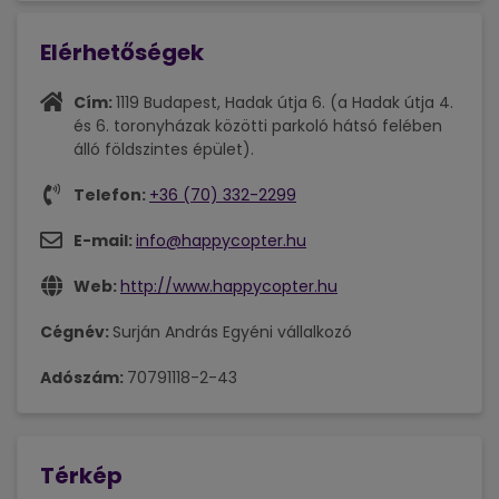
Elérhetőségek
Cím:
1119 Budapest, Hadak útja 6. (a Hadak útja 4.
és 6. toronyházak közötti parkoló hátsó felében
álló földszintes épület).
Telefon:
+36 (70) 332-2299
E-mail:
info@happycopter.hu
Web:
http://www.happycopter.hu
Cégnév:
Surján András Egyéni vállalkozó
Adószám:
70791118-2-43
Térkép