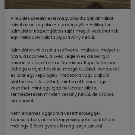
A repülés szerelmesei megvalósíthatják álmaikat,
mivel az ország első – nemrég nyílt - Helikopter
Szimulátor Központjában saját maguk vezethetnek
egy helikoptert pilóta jogosítvány nélkül.
Szimulátorunk azzal a szoftverrel működik, melyet a
NASA, a Lockheed, a Svéd Légierő és a Boeing is
használ a kiképző szimulátoraiban. Repülés közben
láthatja a tájat, házakat, mozgó autókat, vonatokat
és akár egy repülőgép-hordozóra vagy olajfúró
platformra is leszállhat, mintha ott lenne. Úgy
vezethet, mint egy igazi helikopter pilóta,
természetesen minden veszély nélkül, de azonos
élménnyel.
Nem érdemes aggódni a vezethetőséggel
kapcsolatban, némi kézügyességgel elsajátítható,
már egy 9 éves gyerek is meg tudja tanulni.