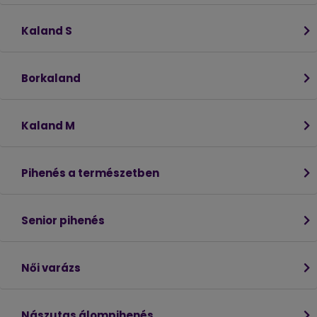
Kaland S
Borkaland
Kaland M
Pihenés a természetben
Senior pihenés
Női varázs
Nászutas álompihenés