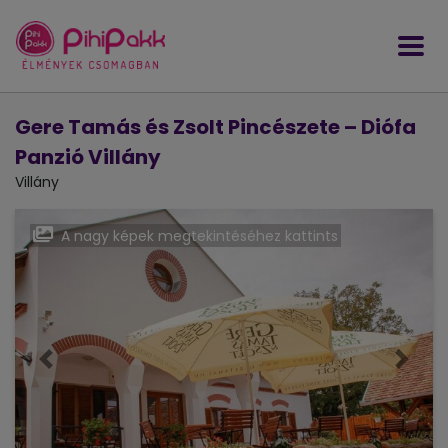
Gere Tamás és Zsolt Pincészete – Diófa
Panzió Villány
Villány
A nagy képek megtekintéséhez kattints
Előző
Követ