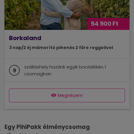
54 900 Ft
Borkaland
3 nap/2 éj mámorító pihenés 2 főre reggelivel
szálláshely hazánk egyik borvidékén 1
9
csomagban
Megnézem
Egy PihiPakk élménycsomag