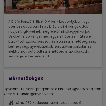
A Diófa Panzió & Bisztró Villány központjában, egy
csendes udvarban fekszik. Borvidéki hangulattal,
napjaink igényeinek megfelelő minőséggel várjuk
Önöket! 9 db kényelmes, egyéni hűtéssel-fűtéssel
kialakított szoba, borozási és étkezési lehetőség, szép
kerthelyiség, gyerekjátékok, zárt udvari parkolás és
elektromos autó töltési lehetőség is gondoskodik
vendégeink kényelméről.
Elérhetőségek
Figyelem! Az alábbi programot a PihiPakk ügyfélszolgálatán
keresztül tudod igénybe venni:
Cím:
1037 Budapest, Montevideo utca 9.