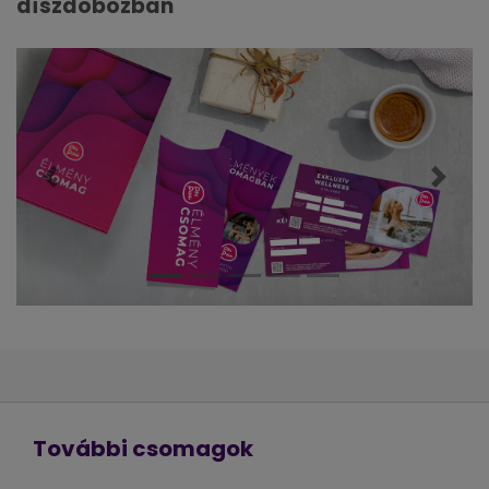
díszdobozban
Előző
Követ
További csomagok