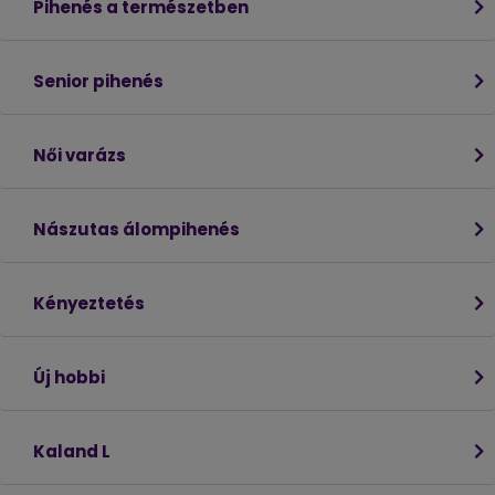
Pihenés a természetben
Senior pihenés
Női varázs
Nászutas álompihenés
Kényeztetés
Új hobbi
Kaland L