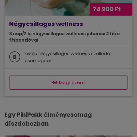
74 900 Ft
Négycsillagos wellness
3 nap/2 éj négycsillagos wellness pihenés 2 főre
félpanzióval
kiváló négycsillagos wellness szálloda 1
8
csomagban
Megnézem
Egy PihiPakk élménycsomag
díszdobozban