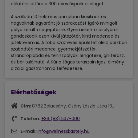
délutáni sétára a 300 éves őspark csalogat.
A szálloda 10 hektáros parkjában kicsiknek és
nagyoknak egyaránt jó szórakozást ígérő minigolf
pálya került megépítésre. Gyermekeik mosolyáról
gondoskodik ezen kívül játszótér, kinti medence és
játékterem is. A több száz éves épületet ölelő parkban
szabadtéri medence, gyermekjátszótér,
strandröplabda és teniszpályák, lengőteke, grillterasz,
és bár található. A Kúria tágas teraszain igazi élmény
a zalai gasztronómia felfedezése.
Elérhetőségek
Cím:
8782 Zalacsány, Csány László utca 10..
Telefon:
+36 (83) 537-000
E-mail:
info@wellnesskastely.hu