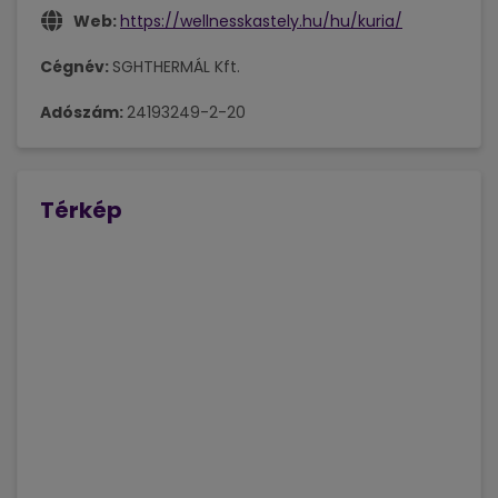
Web:
https://wellnesskastely.hu/hu/kuria/
Cégnév:
SGHTHERMÁL Kft.
Adószám:
24193249-2-20
Térkép