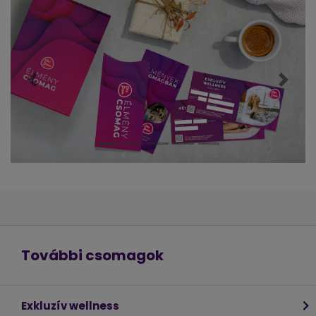
Előző
Követ
További csomagok
Exkluzív wellness