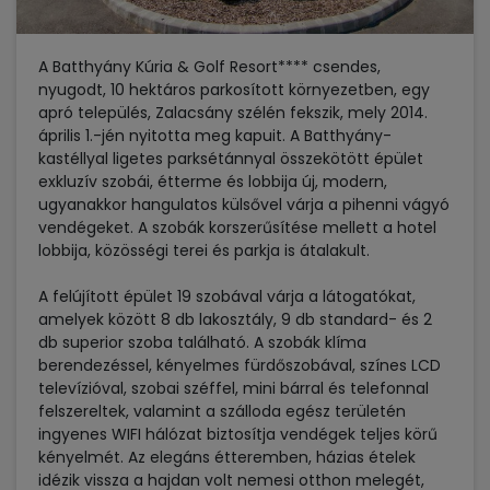
A Batthyány Kúria & Golf Resort**** csendes,
nyugodt, 10 hektáros parkosított környezetben, egy
apró település, Zalacsány szélén fekszik, mely 2014.
április 1.-jén nyitotta meg kapuit. A Batthyány-
kastéllyal ligetes parksétánnyal összekötött épület
exkluzív szobái, étterme és lobbija új, modern,
ugyanakkor hangulatos külsővel várja a pihenni vágyó
vendégeket. A szobák korszerűsítése mellett a hotel
lobbija, közösségi terei és parkja is átalakult.
A felújított épület 19 szobával várja a látogatókat,
amelyek között 8 db lakosztály, 9 db standard- és 2
db superior szoba található. A szobák klíma
berendezéssel, kényelmes fürdőszobával, színes LCD
televízióval, szobai széffel, mini bárral és telefonnal
felszereltek, valamint a szálloda egész területén
ingyenes WIFI hálózat biztosítja vendégek teljes körű
kényelmét. Az elegáns étteremben, házias ételek
idézik vissza a hajdan volt nemesi otthon melegét,